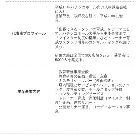
平成11年パチンコホール向け人材派遣会社
に入社。
営業部長、取締役を経て、平成29年に独
立。
「集客できるスタッフの育成」をテーマにし
代表者プロフィール
て、パチンコホール大手から中小企業まで
「マイスター制度の構築」などトレーナー育
成やスタッフ研修のコンサルティングを請け
負う。
研修実績は全国で300店舗を超え、受講者は
5000人を超える。
・教育研修事業全般
教育研修の企画、運営、立案
・ミステリショッパー（覆面調査）
店内環境とサービスオペレーションのチェ
ック、改善策立案、ホールスタッフ評価
主な事業内容
・コンサルティングサービス
トレーナー育成、評価制度（マイスター制
度）企画、運営サポート
・公開セミナー運営、コーディネーション事
業